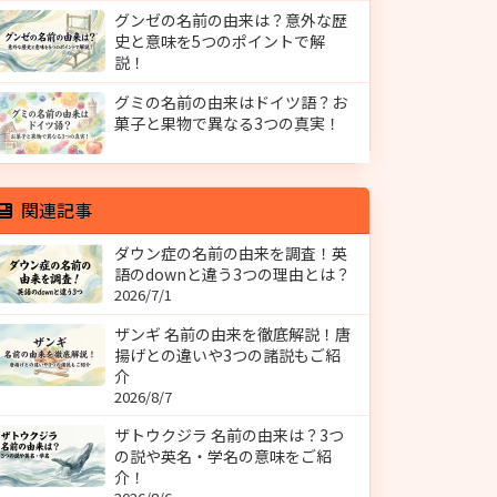
グンゼの名前の由来は？意外な歴
史と意味を5つのポイントで解
説！
グミの名前の由来はドイツ語？お
菓子と果物で異なる3つの真実！
関連記事
ダウン症の名前の由来を調査！英
語のdownと違う3つの理由とは？
2026/7/1
ザンギ 名前の由来を徹底解説！唐
揚げとの違いや3つの諸説もご紹
介
2026/8/7
ザトウクジラ 名前の由来は？3つ
の説や英名・学名の意味をご紹
介！