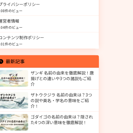
プライバシーポリシー
108件のビュー
運営者情報
104件のビュー
コンテンツ制作ポリシー
101件のビュー
最新記事
ザンギ 名前の由来を徹底解説！唐
揚げとの違いや3つの諸説もご紹
介
ザトウクジラ 名前の由来は？3つ
の説や英名・学名の意味をご紹
介！
ゴダイゴの名前の由来は？隠され
た4つの深い意味を徹底解説！