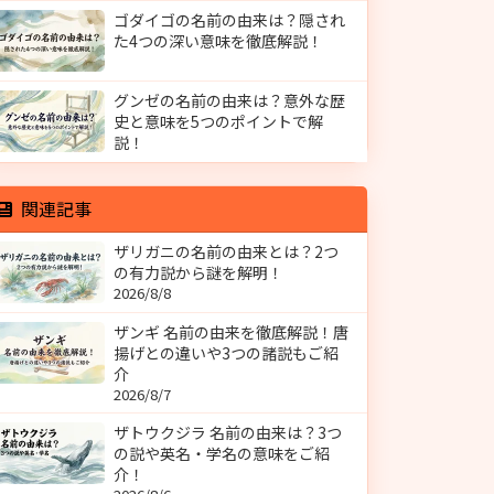
ゴダイゴの名前の由来は？隠され
た4つの深い意味を徹底解説！
グンゼの名前の由来は？意外な歴
史と意味を5つのポイントで解
説！
関連記事
ザリガニの名前の由来とは？2つ
の有力説から謎を解明！
2026/8/8
ザンギ 名前の由来を徹底解説！唐
揚げとの違いや3つの諸説もご紹
介
2026/8/7
ザトウクジラ 名前の由来は？3つ
の説や英名・学名の意味をご紹
介！